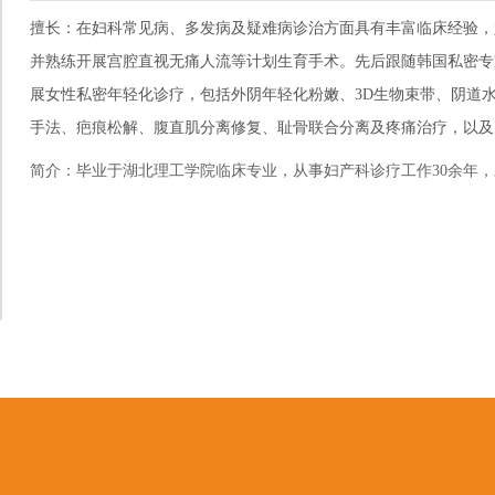
擅长：在妇科常见病、多发病及疑难病诊治方面具有丰富临床经验，
并熟练开展宫腔直视无痛人流等计划生育手术。先后跟随韩国私密专
展女性私密年轻化诊疗，包括外阴年轻化粉嫩、3D生物束带、阴道
手法、疤痕松解、腹直肌分离修复、耻骨联合分离及疼痛治疗，以及
简介：
毕业于湖北理工学院临床专业，从事妇产科诊疗工作30余年