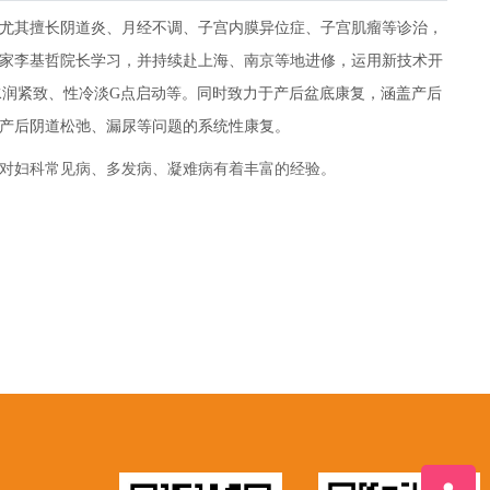
尤其擅长阴道炎、月经不调、子宫内膜异位症、子宫肌瘤等诊治，
家李基哲院长学习，并持续赴上海、南京等地进修，运用新技术开
水润紧致、性冷淡G点启动等。同时致力于产后盆底康复，涵盖产后
产后阴道松弛、漏尿等问题的系统性康复。
，对妇科常见病、多发病、凝难病有着丰富的经验。