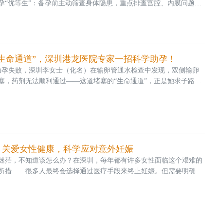
孕“优等生”：备孕前主动筛查身体隐患，重点排查宫腔、内膜问题，
不孕及流产风险。备孕“后进生”：未做孕前宫腔专项检查，经历多次
发性不孕后才寻求专业帮助，不仅承受身心双重折磨，后续治疗难度
今天想用3
生命通道”，深圳港龙医院专家一招科学助孕！
助孕失败，深圳李女士（化名）在输卵管通水检查中发现，双侧输卵
塞，药剂无法顺利通过——这道堵塞的“生命通道”，正是她求子路上
圳港龙医院生殖健康与不孕门诊，此类因输卵管堵塞导致的不孕案例十
龄女性，精准疏通输卵管、科学干预，成为突破备孕困境的关键。
输卵管堵塞，藏着不孕核心真相对于深圳
：关爱女性健康，科学应对意外妊娠
迷茫，不知道该怎么办？在深圳，每年都有许多女性面临这个艰难的
所措……很多人最终会选择通过医疗手段来终止妊娠。但需要明确的
那么简单。匆忙或不规范的决策，可能对女性身心造成长期影响。据
年鉴（2020年）》数据显示，我国每年人工流产约900万例，其中
“时机不对”的宝宝，更需要用科学、理性的方式