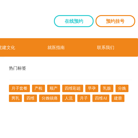
在线预约
预约挂号
党建文化
就医指南
联系我们
热门标签
月子套餐
产检
顺产
四维彩超
早孕
乳腺
分娩
男乳
四维
分娩镇痛
人流
月子
四维AI
建册