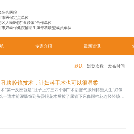
级综合医院
圳市医保定点单位
岗区人民医院“医联体”合作单位
圳市妇幼保健院辅助生殖专科联盟成员单位
航
专家介绍
最新资讯
默认
浏览次数
发布时间
单孔腹腔镜技术，让妇科手术也可以很温柔
术”第一反应就是“肚子上打三四个洞”“术后胀气胀到怀疑人生”好像
么一遭术前灌肠饿到头昏眼花术后拔了尿管下床像踩棉花连轻轻咳一
口疼……在港龙做完子宫肌瘤剔除术的姐妹却表示“腹腔镜手术根本不
“隐痕”，还“恢复快”今天就带大家沉浸式了解港龙妇科单孔腹腔镜的
兼顾美观与快速康复的妇