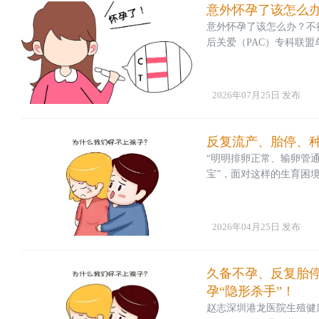
意外怀孕了该怎么
意外怀孕了该怎么办？不
后关爱（PAC）专科联
术中可视操作、术后生育
来聊聊那个可能会让人心
是最好的结果。倘若当下
2026年07月25日 发布
反复流产、胎停、
“明明排卵正常、输卵管
宝”，面对这样的生育困
答案。其实，在这些“不
乱。据《自然流产诊治中国
产与免疫紊乱相关。但免
2026年04月25日 发布
久备不孕、反复胎
孕“隐形杀手”！
赵志深圳港龙医院生殖健