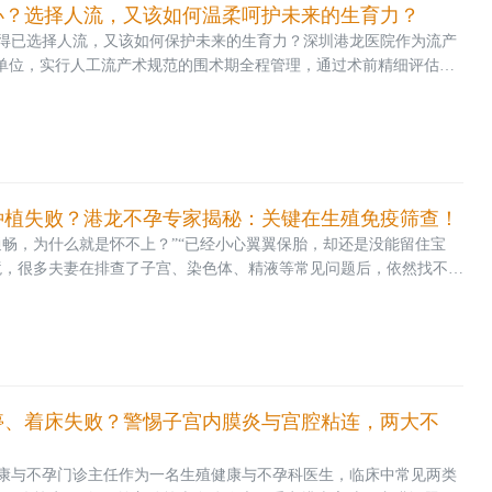
办？选择人流，又该如何温柔呵护未来的生育力？
得已选择人流，又该如何保护未来的生育力？深圳港龙医院作为流产
盟单位，实行人工流产术规范的围术期全程管理，通过术前精细评估、
力保护，以规范化诊疗，为女性未来的生育健康筑牢防线。今天我们
头一紧的话题——意外怀孕如果意外迎来宝宝，顺利孕育分娩，自然
暂无生育规划，或是现实条
种植失败？港龙不孕专家揭秘：关键在生殖免疫筛查！
通畅，为什么就是怀不上？”“已经小心翼翼保胎，却还是没能留住宝
境，很多夫妻在排查了子宫、染色体、精液等常见问题后，依然找不到
明原因”的背后，可能隐藏着一个容易被忽视的元凶——免疫系统紊
专家共识（2020年版）》相关研究数据显示，约15%-20%的反复流
疫问题不是非
停、着床失败？警惕子宫内膜炎与宫腔粘连，两大不
康与不孕门诊主任作为一名生殖健康与不孕科医生，临床中常见两类