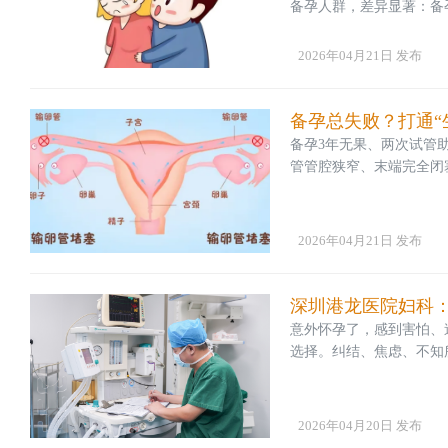
备孕人群，差异显著：备
稳步推进优生优育，降低
胎停、反复着床失败、继
2026年04月21日 发布
也大幅增加。核心结论：
备孕总失败？打通“
备孕3年无果、两次试管
管管腔狭窄、末端完全闭
的“隐形绊脚石”。在深
分常见，尤其针对深圳育
一、备孕失败常见诱因：
2026年04月21日 发布
深圳港龙医院妇科
意外怀孕了，感到害怕、
选择。纠结、焦虑、不知
是，终止妊娠并非想象中
卫健委《中国卫生健康统计
超半数为重复流产。面对
2026年04月20日 发布