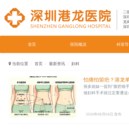
二
深
龙
深
首页
医院概况
科室导
当前位置
首页
最新资讯
妇科
怕痛怕留疤？港龙
很多姐妹一提到“腹腔镜手
做妇科手术就注定要遭这
声，肚子里的气都顶着刀
用遭这么大的罪”单孔不仅
独特优势一起来get这项
2026年08月04日 发布